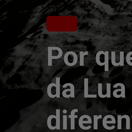
Por qu
da Lua
difere