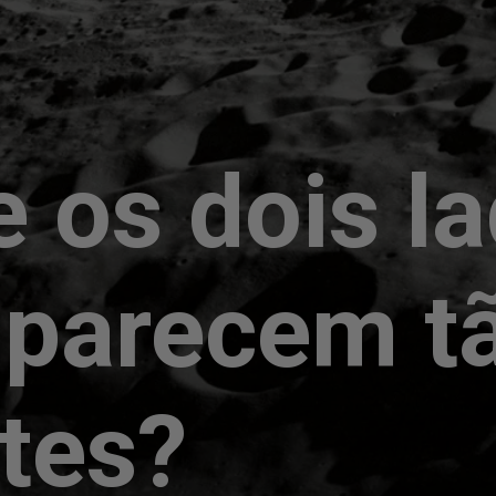
e os dois l
 parecem t
ntes?