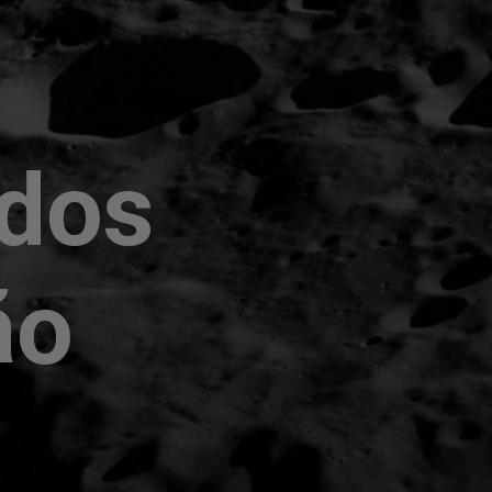
ados
ão