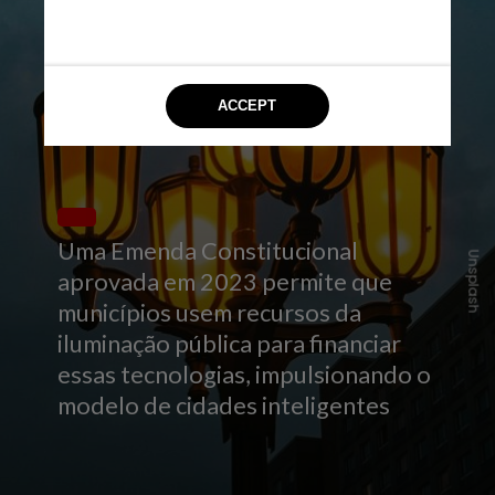
Uma Emenda Constitucional
Unsplash
aprovada em 2023 permite que
municípios usem recursos da
iluminação pública para financiar
essas tecnologias, impulsionando o
modelo de cidades inteligentes