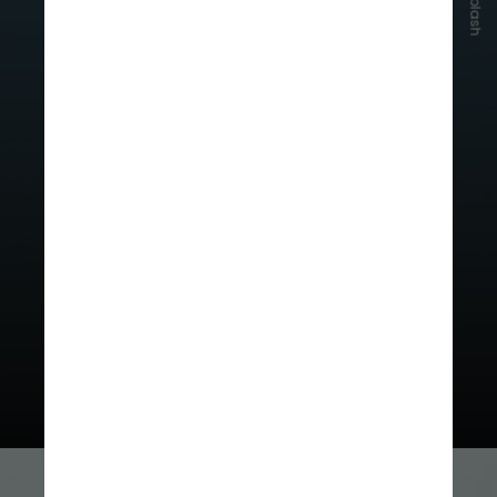
Unsplash
como suporte para pequenos data
centers e dispositivos da internet
das coisas, reduzindo o tempo de
resposta dos sistemas