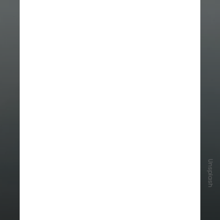
Unsplash
Para garantir funcionamento
contínuo, será necessário investir
em energia de reserva e
arquitetura capaz de operar