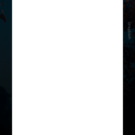
Segundo Eduardo Fagundes, da
Unsplash
nMentors Engenharia
, o foco deixa
de ser apenas “luz disponível” e
passa a envolver capacidade
operacional urbana, com impactos
na segurança, mobilidade e gestão
climática