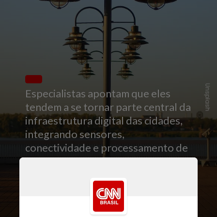
Unsplash
Especialistas apontam que eles
tendem a se tornar parte central da
infraestrutura digital das cidades,
integrando sensores,
conectividade e processamento de
dados