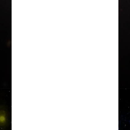
“Temos mais a investigar antes de
realmente ter certeza do que está
acontecendo”, disse Ginsburg. “Eu
diria que estamos na fase de
formação de hipóteses, não na fase
de tirar conclusões.”