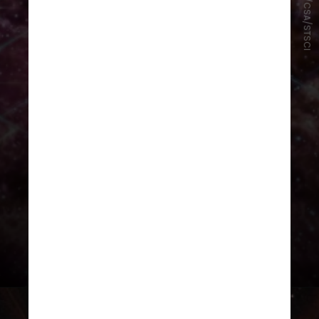
NASA/ESA/CSA/STSCI
“Estamos mais próximos de
entender o que exatamente está
acontecendo no Tijolo e onde está
a massa”, disse Adam Ginsburg,
astrônomo da Universidade da
Flórida e autor principal do estudo