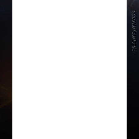
NASA/ESA/CSA/STSCI
Mais gelo de monóxido de carbono
dentro do Tijolo poderia mudar
drasticamente como os
pesquisadores estudam e medem
as nuvens escuras no centro da Via
Láctea