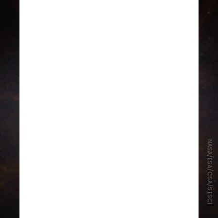
NASA/ESA/CSA/STSCI