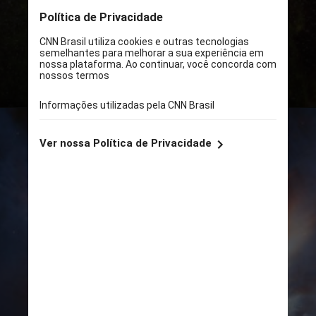
monóxido de carbono congelado –
muito mais do que previamente
esperado