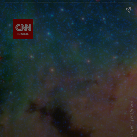
NASA/ESA/CSA/STSCI