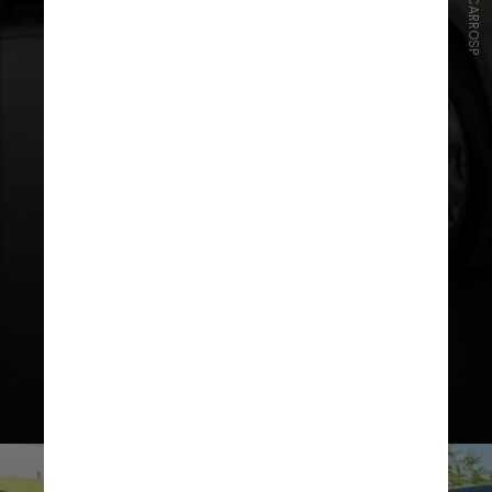
FOTO/CARROSP
O grande diferencial é a adoção de
seis airbags de série, um reforço a
mais na segurança