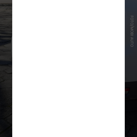
FOTO/MOBI AUTO
O Renault Duster 2024 chega com
preços entre R$ 122.290,00 a R$
153.890,00 e já está disponível nas
concessionárias como a
CNN