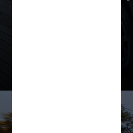
O
carro
segue oferecido nas
versões de acabamento Intense e
Iconic, que agora ganham o
sobrenome “Plus”