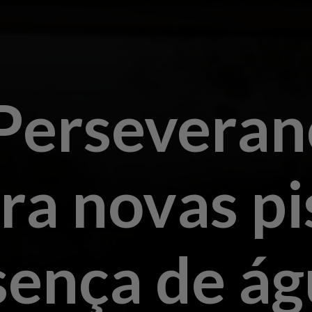
Perseveran
ra novas pi
sença de á