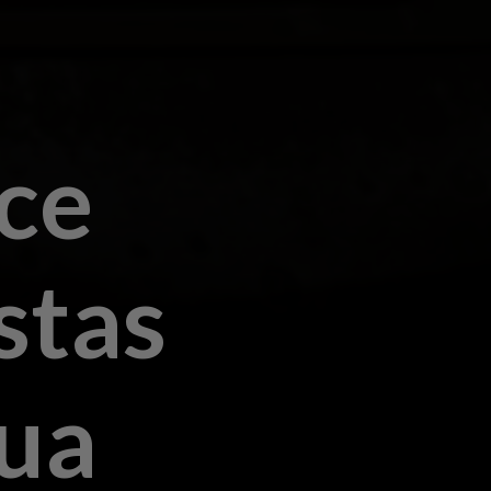
ce
stas
gua