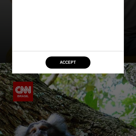
sua pesquisa fornece
novos
insights
sobre como a
linguagem
humana
e a
comunicação social
podem ter
evoluído