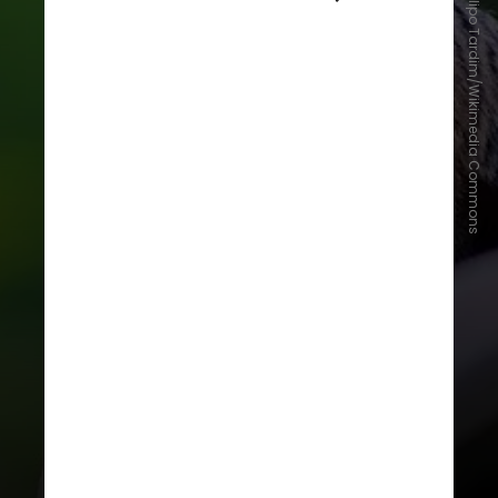
Filipo Tardim/Wikimedia Commons
“Esta é a primeira vez que vemos
isso em primatas não humanos”,
disse
David Omer
, autor principal e
professor assistente do Safra
Center for Brain Sciences (ELSC) da
universidade