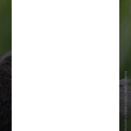
Norton Defeis/Wikimedia Commons