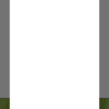
agora vemos que os saguis são
capazes de uma produção
extremamente flexível de
vocabulário
David Omer
, autor principal e
professor assistente do Safra
Center for Brain Sciences (ELSC)