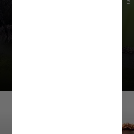
Além de usar diferentes chamados
para diferentes indivíduos, os
saguis também foram capazes de
distingui
r entre
chamados
direcionados
a eles e
chamados não
direcionados