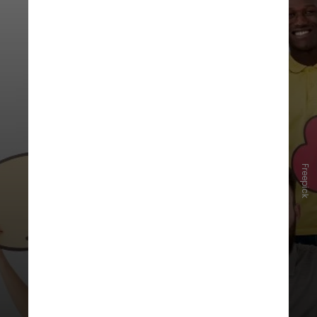
Freepick
Omer e seus colegas acreditam que