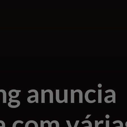
g anuncia
a com vária