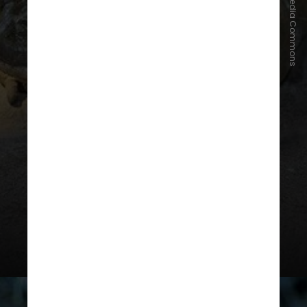
Perituss/Wikimedia Commons
Apesar de identificado nas
secreções dos sapos de Sonora
desde 1967,
o composto
psicodélico natural permaneceu
desconhecido até 2014
. Naquele
ano, diversos veículos midiáticos
publicaram que o 5-MeO-DMT
pode ser fumado quando seco,
para produzir um “barato” rápido,
porém intenso