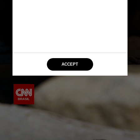
década, colocamos esta espécie em
risco de extinção em nome da cura e
da expansão da consciência”,
denuncia