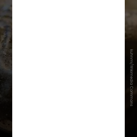
kuhnmi/Wikimedia Commons
Diretora de terapias clínicas do
Instituto Usona, nos EUA, uma
ONG que pesquisa drogas
psicodélicas para uso médico, Ortiz
afirma: “em pouco mais de uma