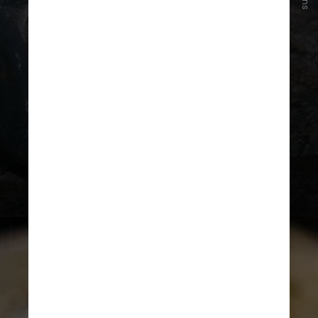
Madison, a primeira autora, Anny
Ortiz explica que esses relatos
propagaram a falsa narrativa de
uma suposta “medicina do sapo
”
,
praticada por tribos indígenas do
deserto de Sonora. A alegação não
é sustentada por nenhuma
evidência