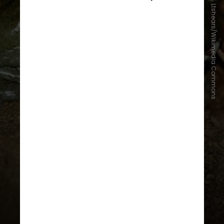
Ltshears/Wikimedia Commons
De acordo com a pesquisa, “relatos
anedóticos e observações de
campo sugerem que as populações
selvagens diminuíram
significativamente nas últimas
décadas — potencialmente devido
ao aumento do interesse humano
no composto psicodélico 5-MeO-
DMT”