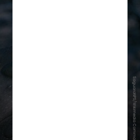
SaguaroNPS/Wikimedia Commons
Em sua dissertação na
Universidade de Wisconsin-