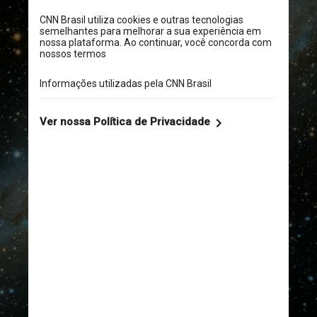
A Agência Espacial Europeia 
afirmou que o terceiro é 
"sem nenhum equivalente 
conhecido" e que a 
descoberta foi totalmente 