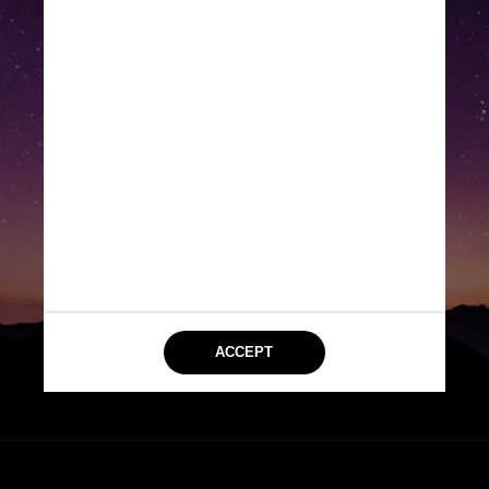
Os pesquisadores disseram 
que o estudo desses sistemas 
em trânsito é essencial para 
entender como os planetas são 
formados e se desenvolvem, já 
que é possível comparar vários 
planetas ao redor da mesma 
estrela com detalhes