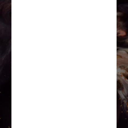
A missão estava estudando a 
Nu2 Lupi, uma estrela 
parecida com o Sol que fica a 
50 anos-luz da Terra, na 
constelação de Lupus