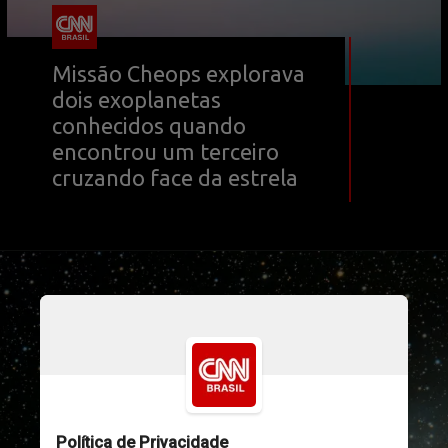
Missão Cheops explorava 
dois exoplanetas 
conhecidos quando 
encontrou um terceiro 
cruzando face da estrela
Unsplash