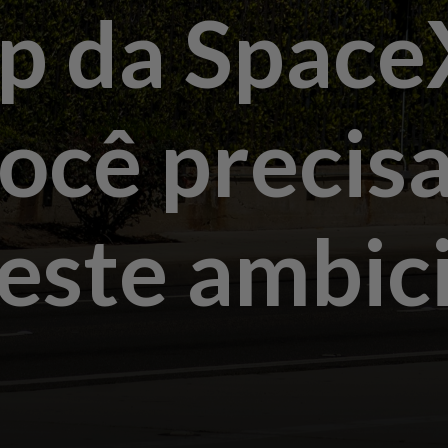
ip da Space
ocê precis
teste ambic