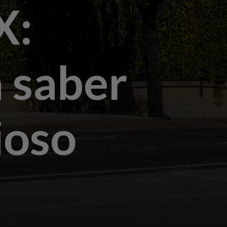
X:
a saber
ioso