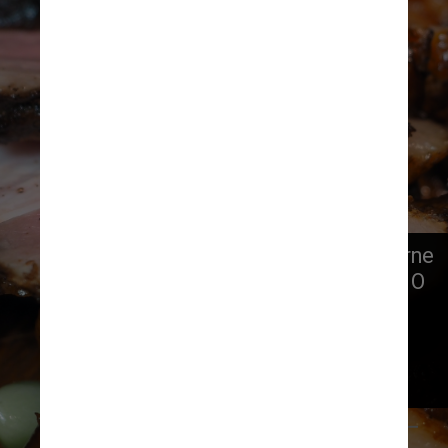
Além disso, chamar a criação de carne 
de mamute é um pouco exagerado. O 
alimento parece mais com um 
cordeiro feito em laboratório 
misturado com uma pequena 
quantidade de DNA de mamute
Pexels/Nadin Sh