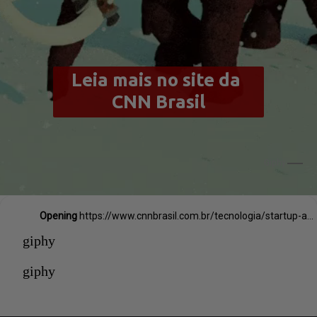
Leia mais no site da 
CNN Brasil
Giphy
Opening
https://www.cnnbrasil.com.br/tecnologia/startup-australiana-de-alimentos-cria-almondegas-feitas-com-dna-de-mamute/
giphy
giphy