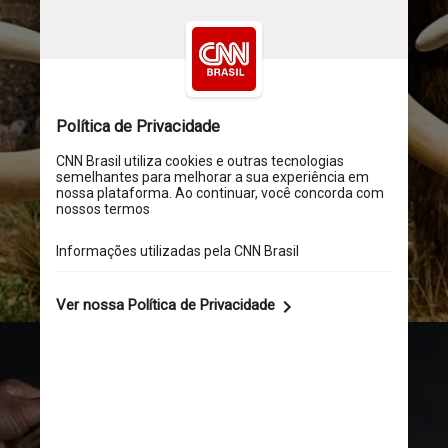
Jean-Marc Zaorski/Gamma-Rapho/Getty Images