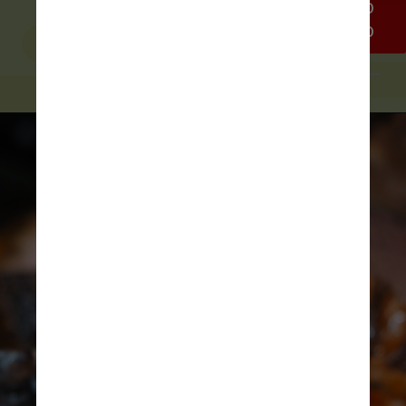
almôndegas de mamute não são 
destinadas ao consumo humano
Freepik/macrovector