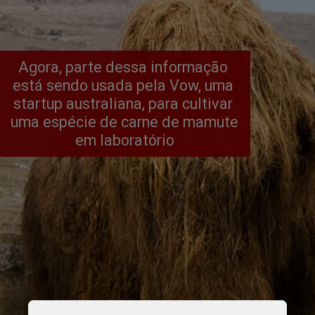
Agora, parte dessa informação 
está sendo usada pela Vow, uma 
startup australiana, para cultivar 
uma espécie de carne de mamute 
em laboratório