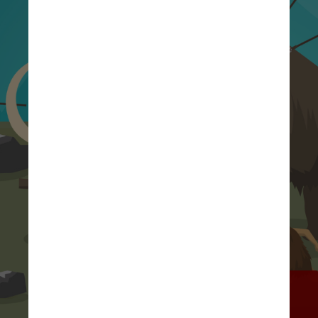
Em um golpe publicitário 
maravilhosamente maluco, as 