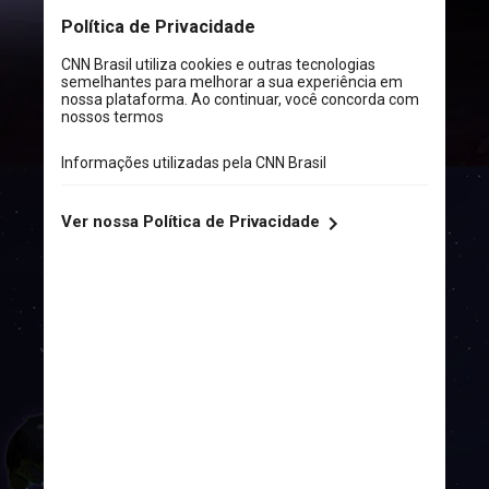
Ao observarem o evento chamado
de
kilonova
, foi constatado a
criação de metais pesados, como
prata, ferro e, até mesmo,
ouro