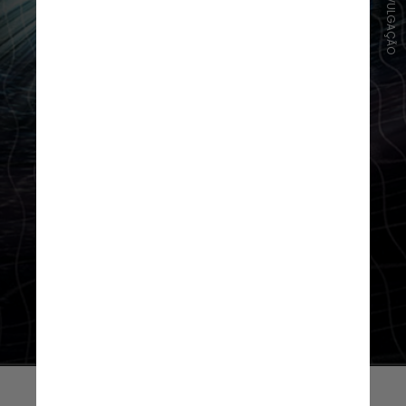
FOTO/DIVULGAÇÃO
Tal descoberta poderá ajudar a
entender um pouco mais sobre as
poderosas fusões de estrelas de
nêutrons