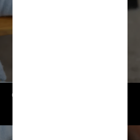
Os recursos do plano incluem pesquisa
VIP, correspondência e conversas
indisponíveis nos planos existentes