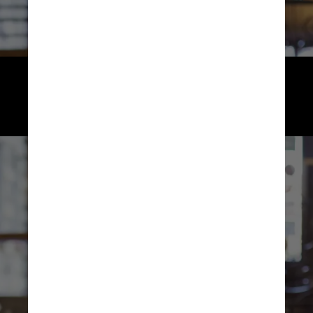
O Tinder tem outros três níveis
de assinatura, que começam
em U$ 24,99 por mês