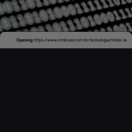
Opening
https://www.cnnbrasil.com.br/tecnologia/tinder-lanca-assinatura-vip-de-r-2-500-mensais-com-funcionalidades-exclusivas/