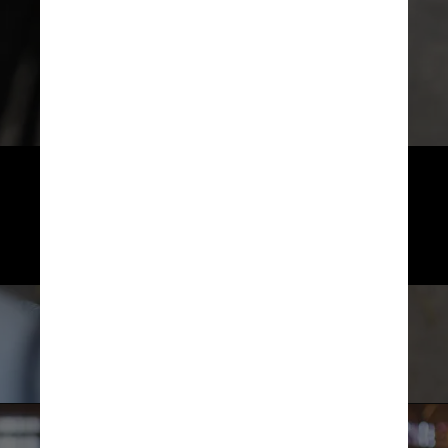
A Match Group Inc., controladora
do Tinder, é dona de alguns serviços
de relacionamentos como o app
Hinge, o OKCupid e Match.com