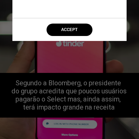
Segundo a Bloomberg, o presidente
do grupo acredita que poucos usuários
pagarão o Select mas, ainda assim,
terá impacto grande na receita