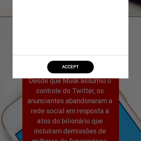
Unsplash
Desde que Musk assumiu o 
controle do Twitter, os 
anunciantes abandonaram a 
rede social em resposta a 
atos do bilionário que 
incluíram demissões de 