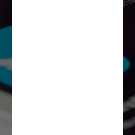
O Twitter proibiu anúncios 
políticos em 2019, depois que a 
empresa e outras redes sociais 
como o Facebook enfrentaram 
críticas generalizadas por 
permitirem que informações 
falsas sobre eleições se 
espalhassem por seus serviços