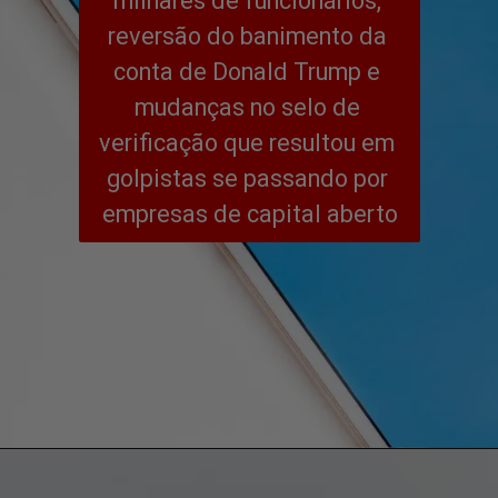
milhares de funcionários, 
reversão do banimento da 
conta de Donald Trump e 
mudanças no selo de 
verificação que resultou em 
golpistas se passando por 
empresas de capital aberto