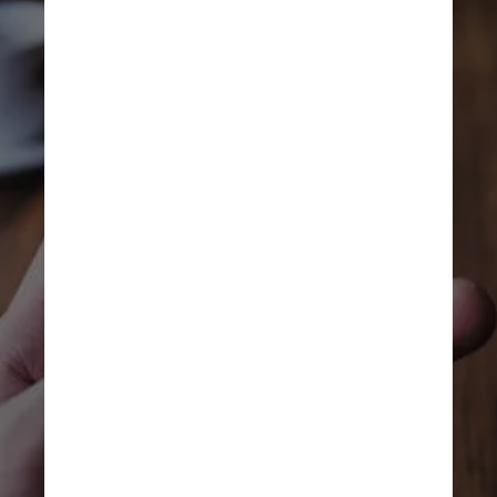
A empresa anunciou que 
também vai flexibilizar, nos 
Estados Unidos, a política de 
publicidade para “anúncios 
baseados em causas” nos 
Estados Unidos e, no futuro, 
alinhará os termos “com a da TV 