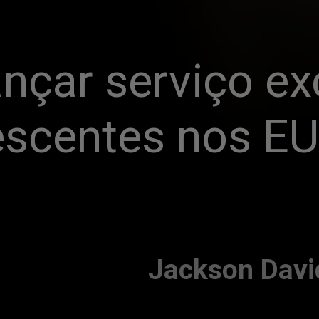
ançar serviço exc
escentes nos E
Jackson Davi