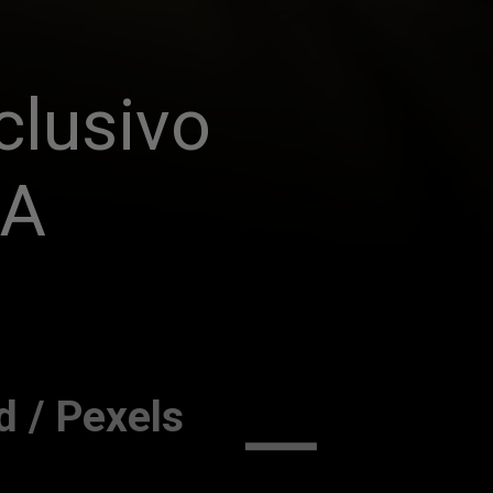
lusivo 
UA
d / Pexels