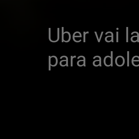
Uber vai l
para adol