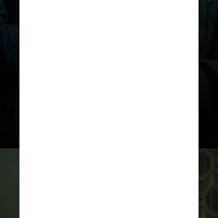
O primeiro filme da franquia,
lançado em 2018, mostra uma
família perseguida por entidades
que são ativadas pelo som