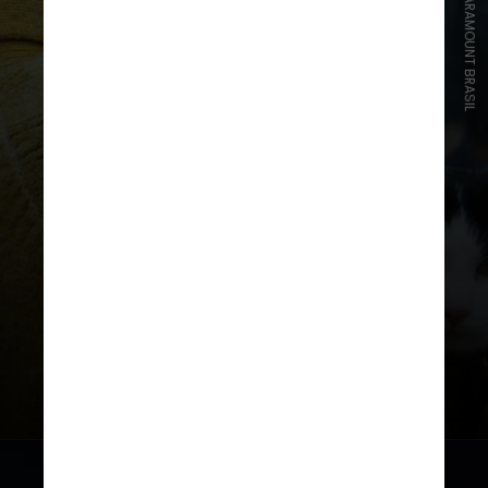
REPRODUÇÃO/PARAMOUNT BRASIL
A ação é uma parceria entre a
Paramount Pictures e a Amazon