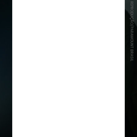
REPRODUÇÃO/PARAMOUNT BRASIL
A assistente virtual, então, guia o
usuário em um cenário apocalíptico,
ajudando-o a seguir as regras para
sobreviver