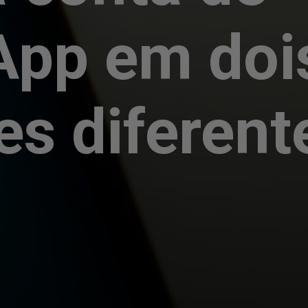
pp em doi
es diferent