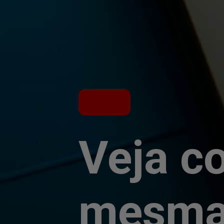
Veja c
mesma 