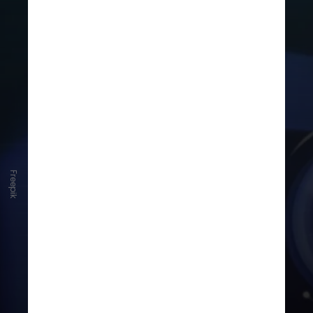
Freepik
O anúncio da xAI ocorre em meio à