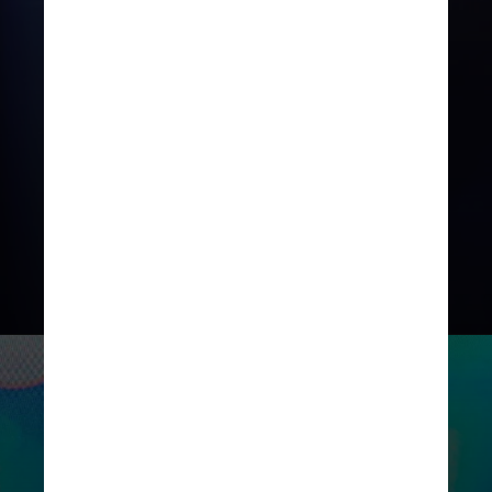
crescente competição em IA,
com
grandes players de tecnologia
correndo para investir em centros
de dados maiores e mais robustos
para alimentar modelos de IA mais
poderosos
e, para os gigantes da
tecnologia, revolucionar como as
pessoas trabalham