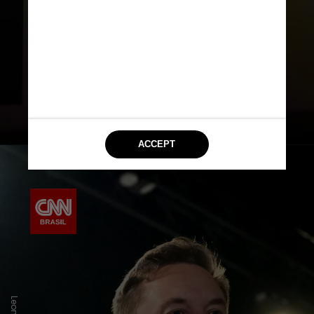
empresa abrir um novo centro de
dados no Tennessee no ano
passado. O bilionário se referiu ao
Grok 3 como “uma espécie de beta”