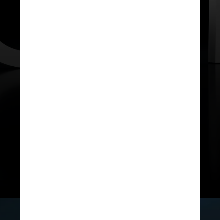
O Grok 3 está imediatamente
disponível para membros dos planos
de assinatura Premium+
do X
por US$ 40 (cerca de R$ 230)
mensais, ou usuários que se
inscrevam diretamente no aplicativo
ou site independente do Grok