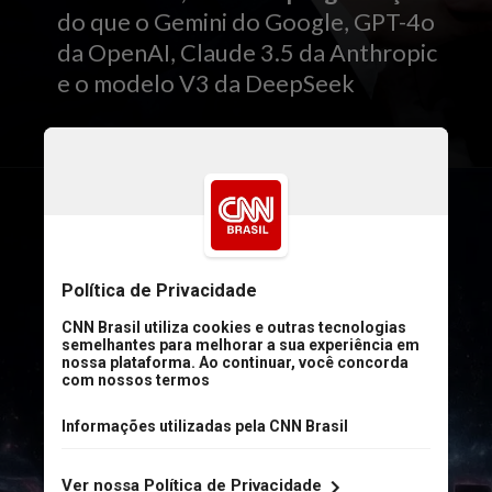
do que o Gemini do Google, GPT-4o
da OpenAI, Claude 3.5 da Anthropic
e o modelo V3 da DeepSeek