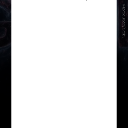
Reprodução/Grok 3
A empresa também descreveu
os
novos recursos da ferramenta,
como busca avançada na web com
“busca profunda”, a capacidade de
programar jogos online
e um modo
“big brain” para raciocinar através
de problemas mais complexos