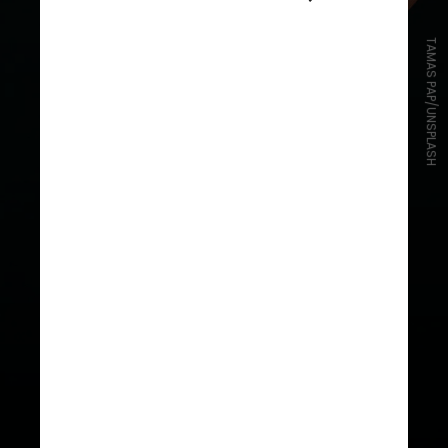
TAMAS PAP/UNSPLASH
Promovido pela Associação
Brasileira de Gastronomia
Japonesa (ABGJ), a semana será
inaugurada com um jantar que
representa um passeio pelas
regiões do Japão a partir de suas
especialidades