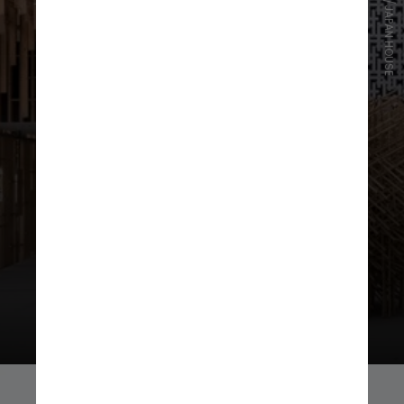
DIVULGAÇÃO/JAPAN HOUSE
Na Japan House, o jantar será
comandado pela chef Telma
Shiraishi, do restaurante Aizomê, ao
lado dos sake sommeliers
Alexandre Iida e Yasmin Yonashiro e
do chef confeiteiro César Yukio