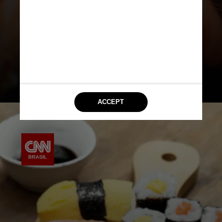
como Yakitori, Omoide Sakaba, Jojo
Ramen, Ihho, Kintaro, Donchan,
Otoshi, Sōzai Deli, Nombe Izakaya,
Ikkousha, Cocoro e Ícone Asiático