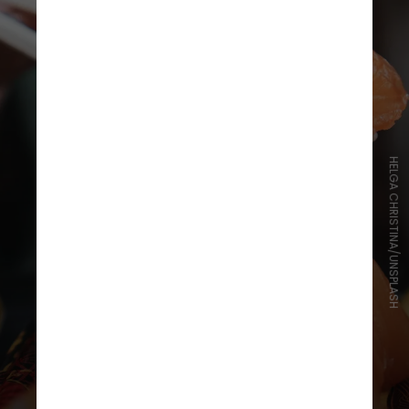
HELGA CHRISTINA/UNSPLASH
Entre os participantes estão
estabelecimentos tradicionais,