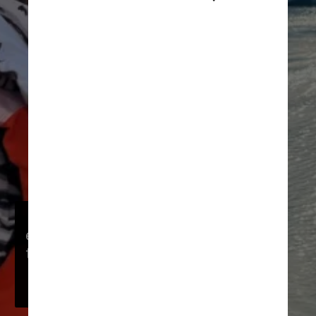
O Glaciar é a terceira maior 
extensão de gelo do mundo e 
tem um lago de mesmo nome, 
o Lago Grey, de 500 metros 
de profundidade