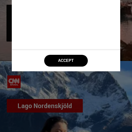
As águas cristalinas do Lago 
Pehoé incorporam uma cor azul 
brilhante em determinados 
momentos do dia
Daniela Filomeno
Lago Nordenskjöld