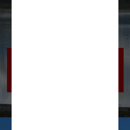
A Laguna Amarga impressiona por ser 
como um imenso espelho d’água que 
reflete o Maciço del Paine. Os 
arredores resultam em um dos 
cenários mais belos do parque
Daniela Filomeno