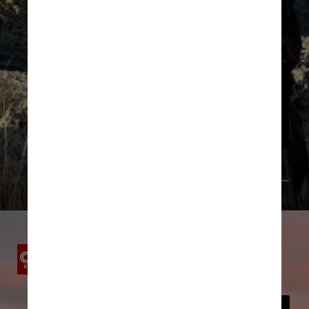
O Lago Sarmiento tem bordas 
que se assemelham a pequenas 
praias. Para chegar ao local, há 
trekkings de média dificuldade
Daniela Filomeno