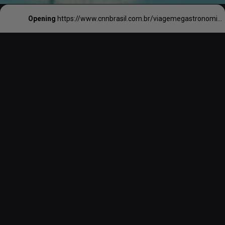
Opening
https://www.cnnbrasil.com.br/viagemegastronomia/viagem/5-lugares-incriveis-para-incluir-no-seu-roteiro-pela-patagonia-chilena/