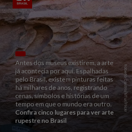
Antes dos museus existirem, a arte
Roberto Castro/MTur/Flickr
já acontecia por aqui. Espalhadas
pelo Brasil, existem pinturas feitas
há milhares de anos, registrando
cenas, símbolos e histórias de um
tempo em que o mundo era outro.
Confira cinco lugares para ver arte
rupestre no Brasil