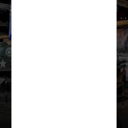
DIVULGAÇÃO
O Museu das Forças Militares do
Texas
explora a história das tropas