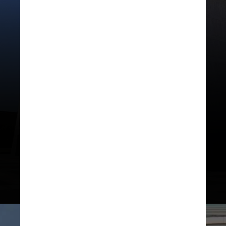
A
LBJ Presidential Library
guarda
45 milhões de páginas de
documentos históricos, além de
650 mil fotografias e cinco mil horas
de gravações da carreira política do
presidente
Lyndon B. Johnson
, que
governou os Estados Unidos entre
1963 e 1969