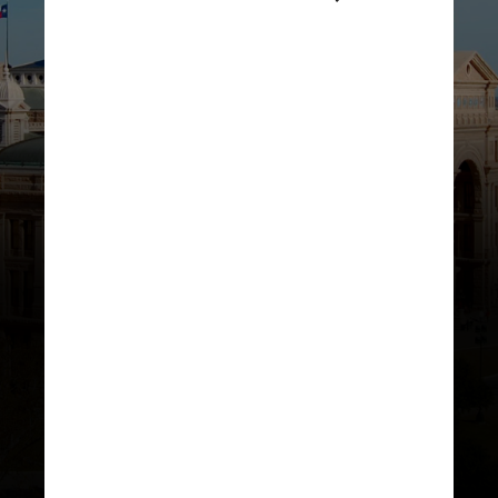
O
Capitólio do Estado do Texas
é a
primeira parada cultural que você
deve fazer na cidade. Com
exposições, galeria de fotos e visitas
guiadas gratuitas, o programa é um
dos mais tradicionais para
aprofundar o conhecimento sobre o
estado