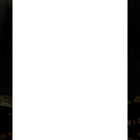
No centro de Austin, o objetivo do
Bullock Texas State History
Museum
é unir a história do estado
com exposições temporárias, shows,
exibição de filmes, artefatos,
palestras e celebrações especiais,
como no Dia do Refugiado ou Dia da
Herança Indígena Americana