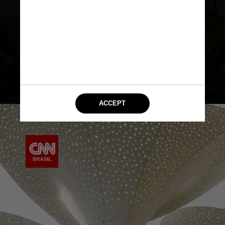
do estado norte-americano. Para
isso, exibe uniformes, armas,
tanques
de guerra, artilharia, aeronaves,
helicópteros que soldados usaram
desde 1823 até a atualidade