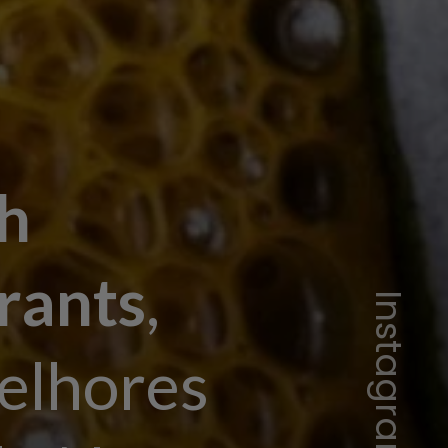
h
rants
,
melhores