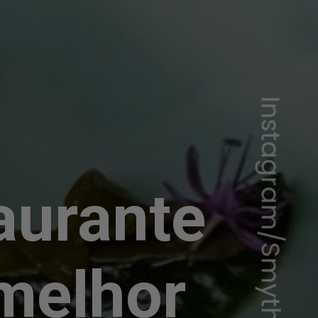
Instagram/Smyth
aurante
melhor