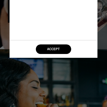
taxa a cada reserva: R$ 9, 
em mesa para 2 pessoas; R$ 
14 para até 4 e R$ 20 para 
até 6
                 Pexels