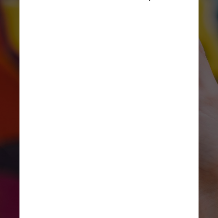
Também oferece descontos 
por meio de cupons, mas 
não apenas de alimentos: o 
app tem categorias até de 
saúde e beleza