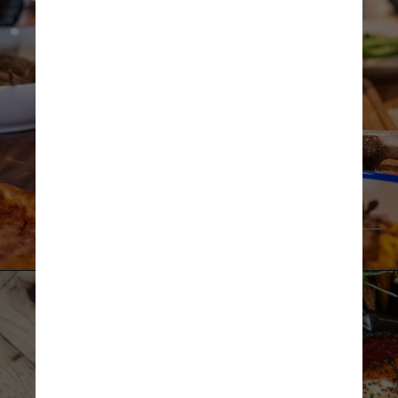
Neste app, presente em 
13 cidades brasileiras, o 
usuário pede um prato 
principal e ganha o outro. 
A assinatura mensal é de 
R$ 30 ou R$ 210 por ano
Unsplash