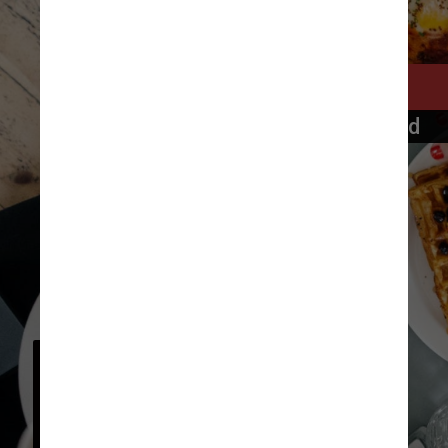
Pago, para iOS e Android
O desconto é de 50% em 
todos os pratos do cardápio, 
mas apenas nos horários 
menos movimentados e com 