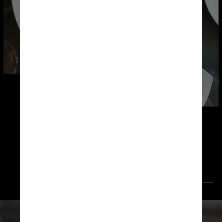
Como um clube de 
assinatura, com mensalidade 
de R$ 14,99 ou R$ 170 anuais, 
oferece até 50% off em 
vários restaurantes. Funciona 
por reserva ou até mesmo na 
hora em alguns locais
                 Unsplash