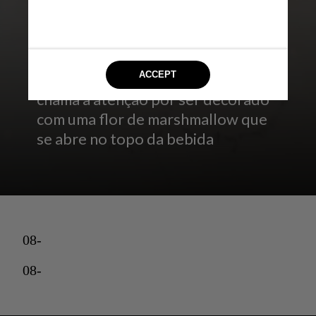
Dominique Ansel Bakery
Durante o inverno, o menu sazonal
do chef Dominique Ansel conta
com um chocolate quente que
chama a atenção por ser decorado
com uma flor de marshmallow que
se abre no topo da bebida
08-
08-