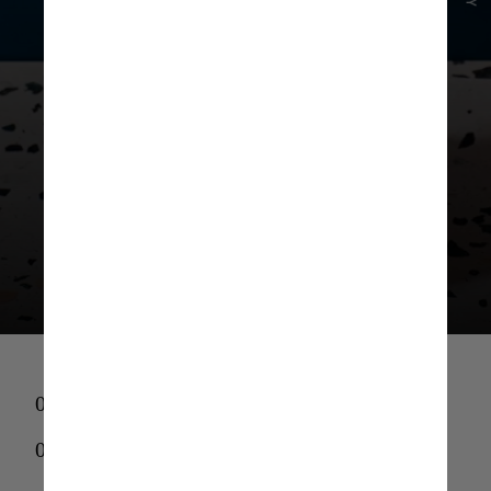
Sugar Hill Creamery
No inverno, além dos sorvetes
artesanais cremosos – que
costumam ganhar coberturas
quentes –, o local oferece um
chocolate quente que viralizou nas
redes sociais
06-
06-