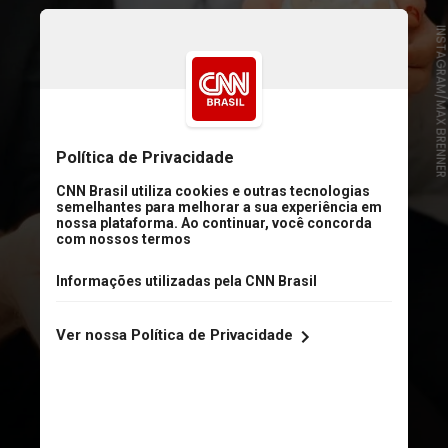
INSTAGRAM/MAX BRENN
Max Brenner
Famosa chocolateria em Nova York,
o cardápio inclui várias delícias para
quem ama um docinho. Opções não
faltam para os amantes de
chocolate quente: são mais de 30
variações