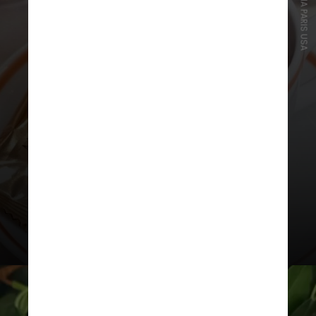
Angelina
Inaugurada no início do século 20
em Paris, o Angelina cruzou o
Atlântico e conquistou espaço
também em Nova York. A rede
oferece um dos chocolates
quentes mais cremosos da cidade