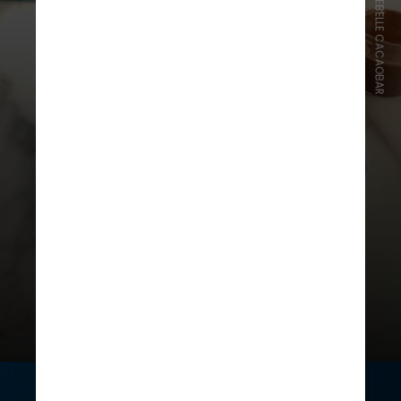
INSTAGRAM/MARIEBELLE CACAOBAR
MarieBelle CacaoBar
É uma chocolateria e boutique
conhecida pelas delícias artesanais.
A loja oferece uma grande
variedade de produtos, incluindo
trufas, bombons e chocolate
quente