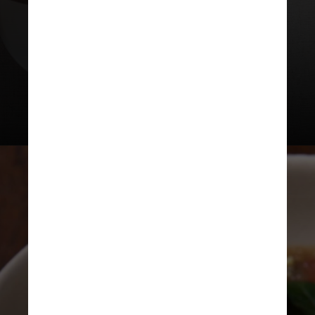
Paulo, está na 85ª posição. O
restaurante fica no topo do
Shopping Light, no centro da
capital, e tem como chef
Onildo
Rocha