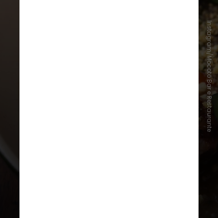
Instagram/Mocotó Bar e Restaurante
Em 87º lugar está o
Mocotó
,
restaurante do chef
Rodrigo
Oliveira
, que foi pioneiro em
colocar a comida nordestina
sertaneja no prato e difundi-la na