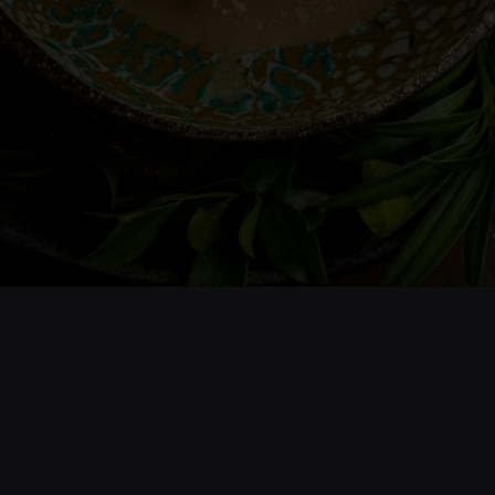
Opening
https://www.cnnbrasil.com.br/viagemegastronomia/gastronomia/8-restaurantes-brasileiros-estao-na-lista-estendida-dos-melhores-da-america-latina/