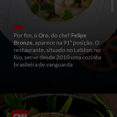
Por fim, o
Oro
, do chef
Felipe
Bronze
, aparece na 91ª posição. O
restaurante, situado no Leblon, no
Rio, serve desde 2010 uma cozinha
brasileira de vanguarda