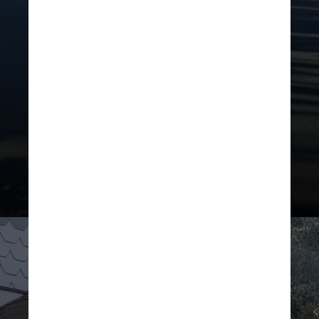
As atividades vão além do esqui e
há muito o que fazer de graça. A
começar, ônibus gratuitos levam
visitantes de uma montanha a outra