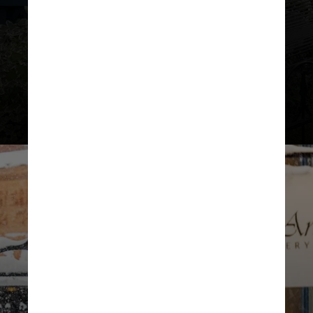
comprar presentes de artesãos
locais na Aspen Emporium, ambas
na Main Street