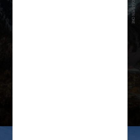
DIVULGAÇÃO/ASPEN ONE
Mas nem tudo em Aspen é sobre
opulência. É justamente a
diversidade de programas e a
atmosfera de cidade pequena que
embalam a magia do local