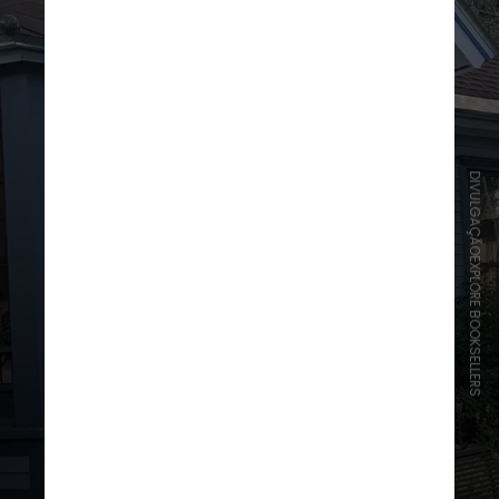
DIVULGAÇÃOEXPLORE BOOKSELLERS
O cair da neve é um momento ótimo
para entrar em uma livraria, como a
Explore Booksellers
, e para