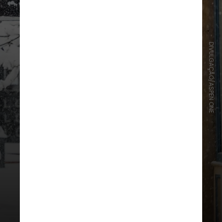
DIVULGAÇÃO/ASPEN ONE
Grandes lojas de departamento ou
redes de fast food não existem por
aqui, abrindo brecha para negócios
locais e tradicionais