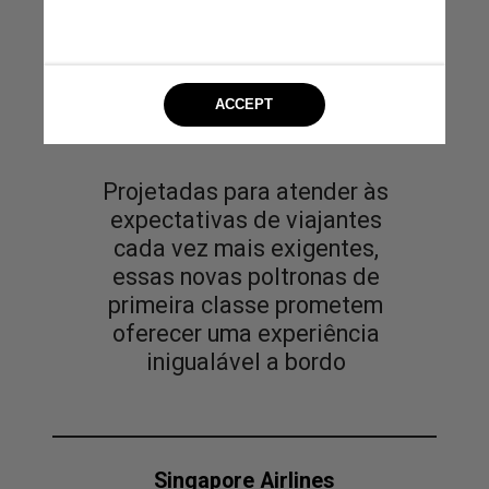
Projetadas para atender às
expectativas de viajantes
cada vez mais exigentes,
essas novas poltronas de
primeira classe prometem
oferecer uma experiência
inigualável a bordo
Singapore Airlines