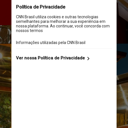
de um jardim enorme, todo 
arborizado e com mesas ao ar 
livre”
RVL Digital