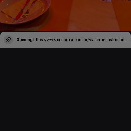
Opening
https://www.cnnbrasil.com.br/viagemegastronomia/gastronomia/bairro-do-morumbi-ganha-unidade-da-pizzaria-la-braciera-em-sp-que-segue-plano-de-expansao/