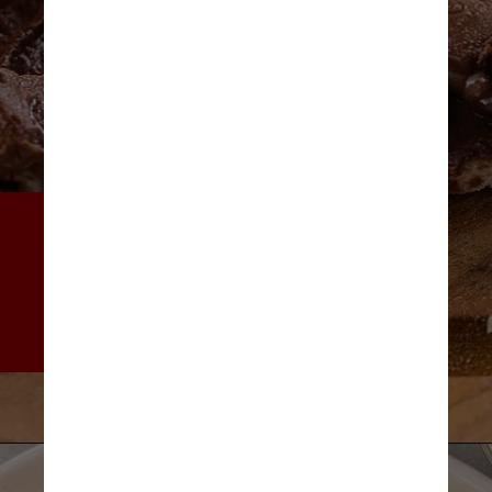
A unidade mantém o cardápio 
das outras casas e lista 28 
sabores que vão sobre a 
massa de longa fermentação 
natural