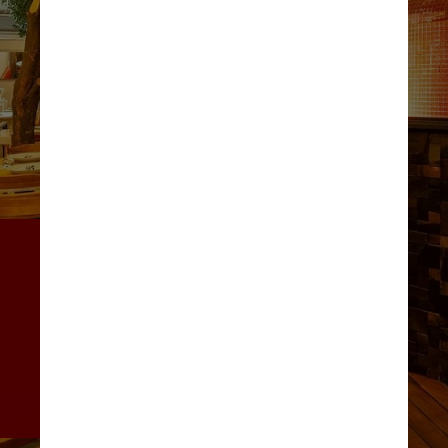
O forno instalado 
praticamente no meio do 
salão, aberto à vista de 
todos, além de um belo bar na 
entrada e uma pequena fonte 
de água também fazem parte 
da ambientação