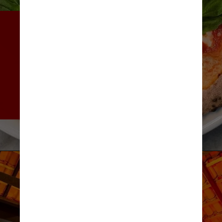
O sucesso meteórico da 
marca não é fruto do acaso. 
Desde o início, os sócios 
buscaram especializações, 
investiram em ações nas 
redes sociais e modernizaram 
os processos
RVL Digital