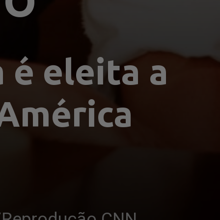
TO
é eleita a 
América 
l/Reprodução CNN