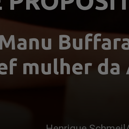
E PROPÓSI
 Manu Buffara 
ef mulher da 
Henrique Schmei