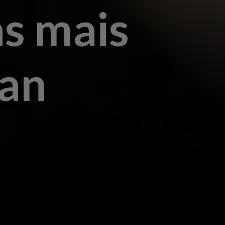
s mais
wan