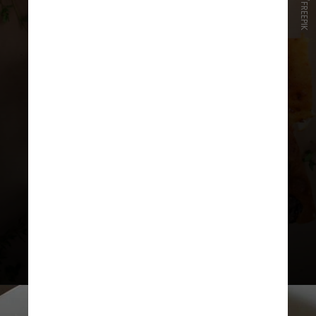
FOTO/FREEPIK
O menu inclui focaccias com carne e
veganas, com 4 opções de sabores