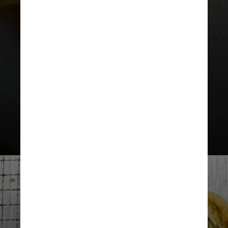
A loja é comandada pelo chef
Gabriel Oliveira
, que também está à
frente do restaurante da sede da
vinícola