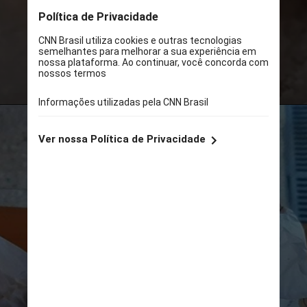
focaccias é o primeiro da marca fora
das delimitações da vinícola, que
fica em Piranguçu, divisa entre São
Paulo e Minas Gerais