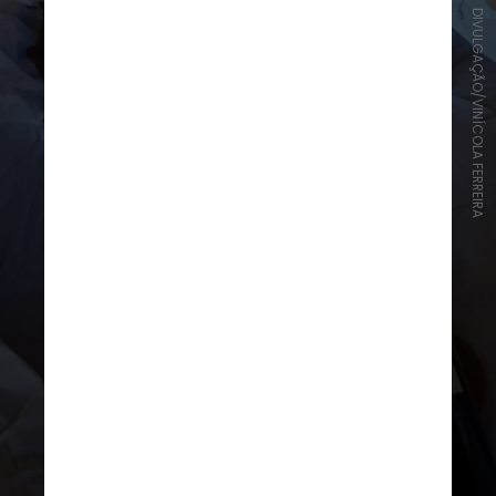
DIVULGAÇÃO/VINÍCOLA FERREIRA
O novo endereço oferece
degustação da especialidade
italiana em três tempos a R$ 165
por casal, e R$ 80 por pessoa