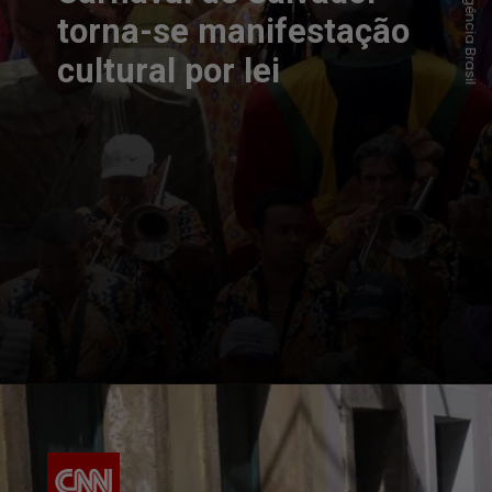
torna-se manifestação
cultural por lei