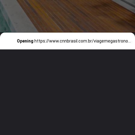
Opening
https://www.cnnbrasil.com.br/viagemegastronomia/insiders/casa-marambaia-hotel-na-serra-fluminense-atrai-tambem-por-sua-gastronomia/