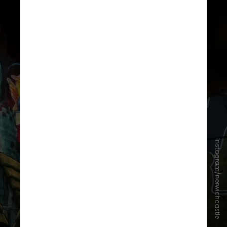
Instagram/norwichcastle
As sólidas paredes, erguidas há
900 anos com calcário de Caen