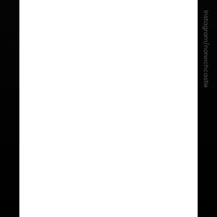
Instagram/norwichcastle
O castelo do século XII foi
encomendado por
Guilherme, o
Conquistador
, e mais de 900
artefatos normandos foram
cedidos pelo Museu Britânico para
compor sua
primeira galeria
medieval fora da capital do Reino
Unido