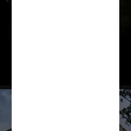
importado da Normandia,
permanecem como um testemunho
duradouro do poder normando