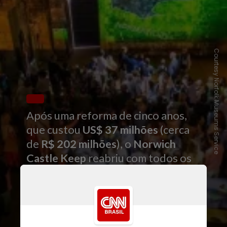
Courtesy Norfolk Museums Service
Após uma reforma de cinco anos,
que custou
US$ 37 milhões
(cerca
de
R$ 202 milhões
), o
Norwich
Castle Keep
reabriu com todos os
seus cinco andares acessíveis ao
público pela primeira vez