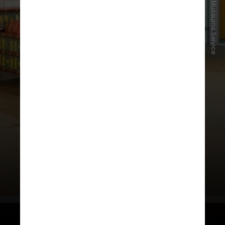
Courtesy Norfolk Museums Service
O Norwich Castle Keep foi um dos
primeiros castelos construídos
após a Conquista Normanda da
Inglaterra
— a mesma batalha
retratada na Tapeçaria de Bayeux,
na França (atualmente também em
reforma) — e representava um
símbolo de prestígio e dominação