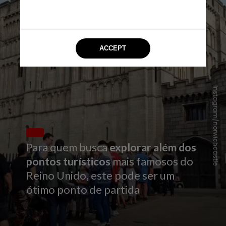
Instagram/norwichcastle
Para quem busca
explorar além dos
pontos turísticos
mais famosos do
Reino Unido, este pode ser um
ótimo ponto de partida