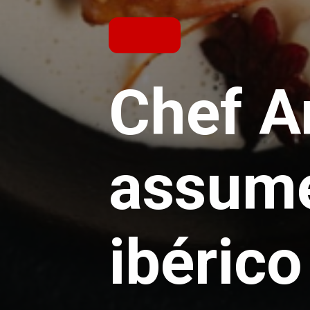
Chef A
assume
ibéric