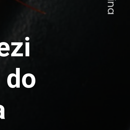
ezi
 do
a