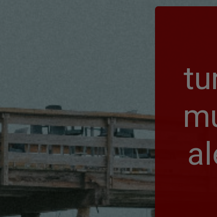
tu
mu
a