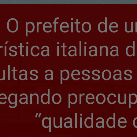
O prefeito de 
rística italiana d
ltas a pessoas 
legando preocup
“qualidade 