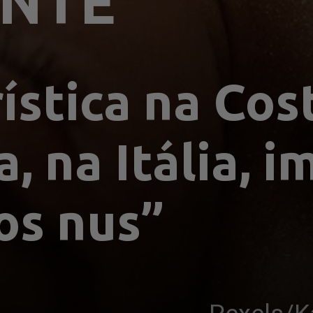
ENTE"
ística na Cost
, na Itália, i
os nus”