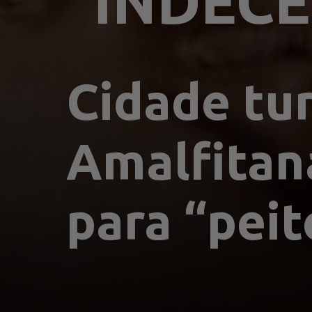
"INDEC
Cidade tur
Amalfitana
para “peit