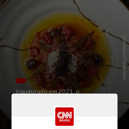
DIVULGAÇÃO/ORFALI BROS
Inaugurado em 2021, o
restaurante tem um menu que
homenageia as raízes sírias e as
tradições culinárias com as quais os
irmãos cresceram, misturadas com