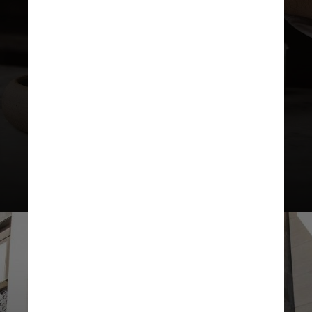
Orfali deixou a Síria em 2006,
mudou para Dubai um ano depois e
os seus irmãos o seguiram