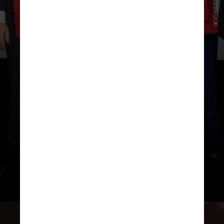
DAVE HOLBROOK
Em julho, o bistrô recebeu sua
primeira estrela Michelin. Em 2023
e 2024, foi premiado como “melhor
restaurante” do Oriente Médio e
do norte da África pela lista The
World’s 50 Best Restaurants