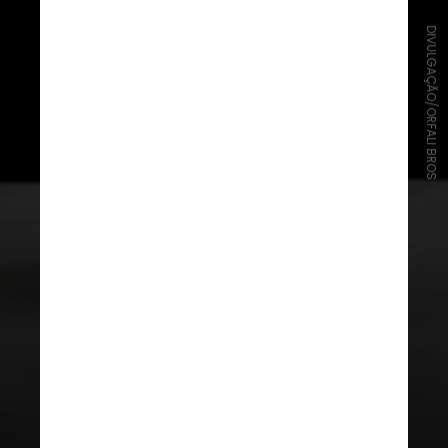
DIVULGAÇÃO/ORFALI BROS
Um ex-chef de TV, Mohamad é chef
de cuisine e anfitrião carismático,
enquanto seus irmãos, Wassim e
Omar, ambos confeiteiros, são os
responsáveis pelas sobremesas
distintas do restaurante