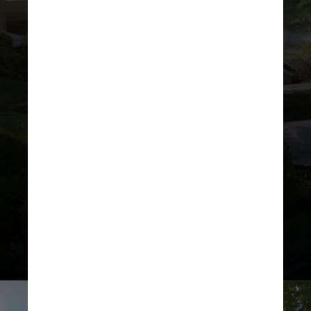
DIVULGAÇÃO
Com jardins ondulantes, cursos
d’água e trilhas para caminhadas,
o Celestial Park coloca de volta o
“parque” no “parque temático”