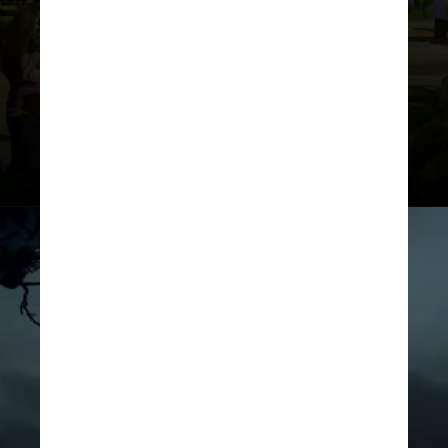
Por lá, os visitantes poderão
relaxar, embarcar em um cometa
cadente para uma aventura na
montanha-russa, entre outros