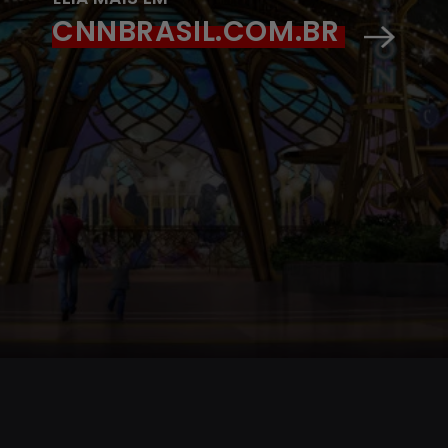
CNNBRASIL.COM.BR
Opening
https://www.cnnbrasil.com.br/viagemegastronomia/viagem/confira-as-primeiras-imagens-e-detalhes-do-novo-parque-tematico-de-orlando/