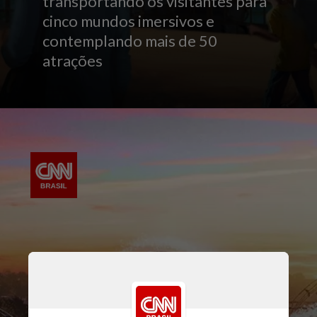
transportando os visitantes para
cinco mundos imersivos e
contemplando mais de 50
atrações