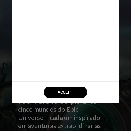
DIVULGAÇÃO
O Celestial Park será a porta
de entrada para explorar os
cinco mundos do Epic
Universe – cada um inspirado
em aventuras extraordinárias