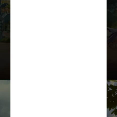
nesse mundo imersivo, eles
embarcarão em uma jornada de
descobertas por exuberantes
jardins vivos, situados ao longo
de águas cintilantes e cercados
por uma arquitetura
deslumbrante, inspirada em
elementos astronômicos e
mitológicos