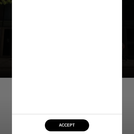
MACBA Buenos Aires
O Museu de Arte Contemporânea
de Buenos Aires exibe obras
representativas da geometria
internacional