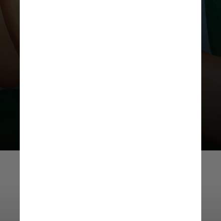
Lá são encontradas obras de
grandes nomes como Tarsila do
Amaral, Frida Kahlo, Lygia Clark e
Guillermo Kuitca