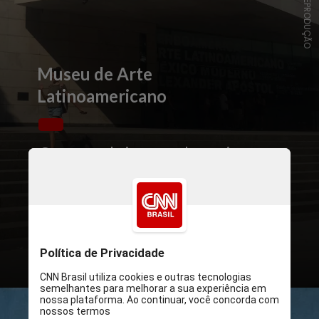
MALBA / REPRODUÇÃO
Museu de Arte
Latinoamericano
O museu abriga uma das mais
importantes coleções de arte
latino-americana, reunindo cerca
de 400 obras de grandes artistas
do século XX