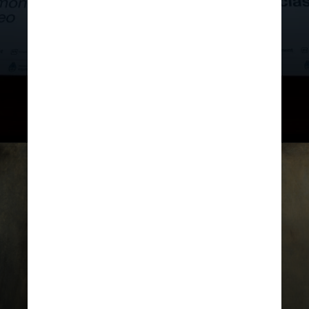
Este museu apresenta obras
marcantes, incluindo peças de
artistas renomados como Paul
Gauguin, Vincent van Gogh e
El Greco