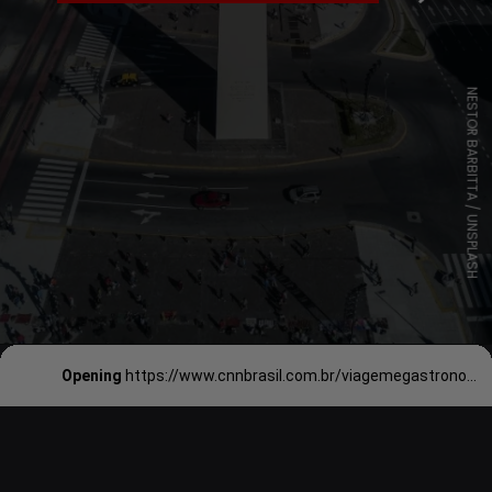
NESTOR BARBITTA / UNSPLASH
Opening
https://www.cnnbrasil.com.br/viagemegastronomia/viagem/cultura-arte-e-historia-na-argentina-6-museus-para-visitar-em-buenos-aires/