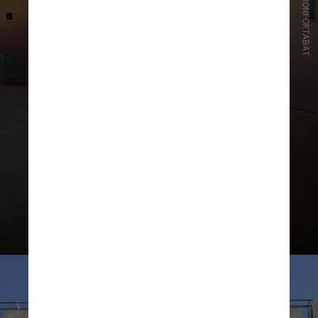
No espaço, artistas argentinos
como Badii, Berni e Quinquela
Martín também têm seu espaço