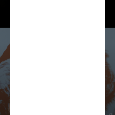
líderes da arte moderna, como
Pablo Picasso e Amedeo Modigliani