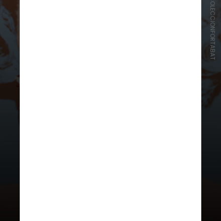
COLECCIONFORTABAT
Colección de Arte Amalia
Lacroze de Fortabat
O espaço possui mais de 150 obras
de artistas internacionais, como
Rodin, Warhol, Turner, Dalí e Blanes