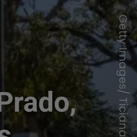
Getty Images/ Ticiana Giehl
Prado,
s