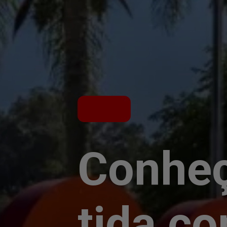
Conheç
tida c