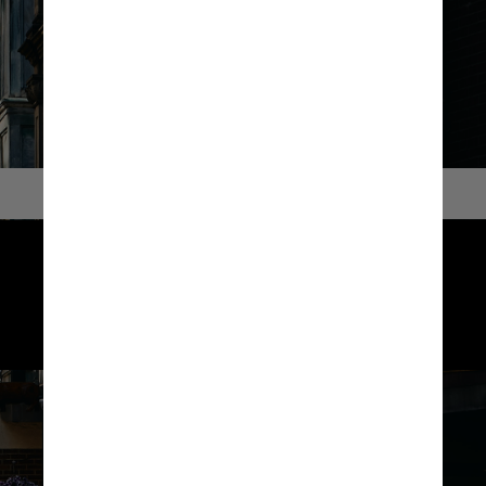
Hanover Street
A principal rua do bairro, 
repleta de lojas, restaurantes, 
cafés e padarias italianas. 
É o coração pulsante do North End
Unsplash