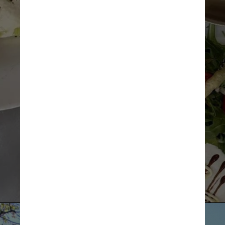
é considerada a 
primeira trattoria 
original de Boston