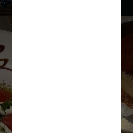
Marcela Nardez
Trattoria Panino
Uma cantina italiana 
na veia principal 
da Hanover Street, 
a Trattoria Il Panino 