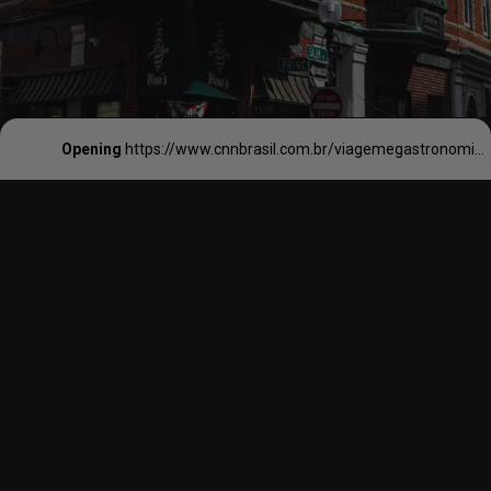
Opening
https://www.cnnbrasil.com.br/viagemegastronomia/insiders/conheca-o-bairro-north-end-um-pedaco-charmoso-da-italia-em-boston-nos-eua/