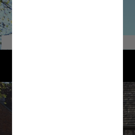
Paul Revere House
Localizada na North Square, a casa 
de 
Paul Revere
 é uma das atrações 
históricas mais antigas de Boston