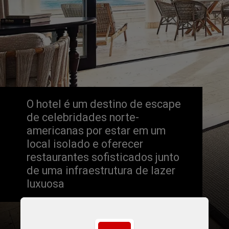
O hotel é um destino de escape 
de celebridades norte-
americanas por estar em um 
local isolado e oferecer 
restaurantes sofisticados junto 
de uma infraestrutura de lazer 
luxuosa
Belmond / Divulgação