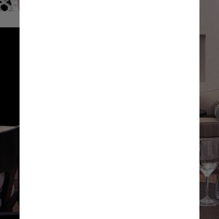
        Gastronomia
Três restaurantes ao ar livre 
oferecem os sabores da ilha: o 
casual Cip’s by Cipriani, de 
comida italiana; o Uchu, de 
influência peruana; e o Pimms, 
baseado na cozinha caribenha