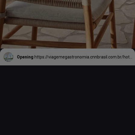
Opening
https://viagemegastronomia.cnnbrasil.com.br/hoteis/um-dos-melhores-resorts-do-mundo-fica-em-anguilla-e-tem-diarias-a-r-9-mil/#:~:text=%C3%9Altimas%20Not%C3%ADcias-,Um%20dos%20melhores%20resorts%20do%20mundo%20fica%20em%20Anguilla,di%C3%A1rias%20a%20R%24%209%20mil&text=Ap%C3%B3s%20atravessar%20uma%20pequena%20ponte,constru%C3%ADdas%20no%20melhor%20estilo%20mourisco