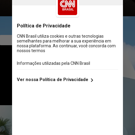
        Acomodações
Ao todo, o hotel possui 108 
acomodações espaçosas, todas 
com vista para o oceano, acesso 
direto à praia, serviço de 
mordomo 24h e café da manhã 
incluso