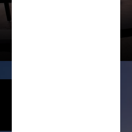
Belmond / Divulgação
Além deles há o The Cap Shack, 
uma espécie de cabana de praia 
que serve drinques e comidinhas 
como tacos, burgers e aperitivos, 
tudo no melhor estilo pé na areia