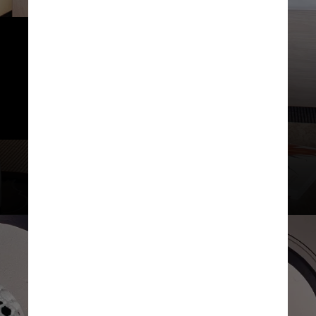
As diárias variam de US$ 1.045 
(aproximadamente R$ 5 mil na 
atual cotação) na baixa 
temporada a US$ 1.895 (cerca de 
R$ 9 mil) na alta temporada
Belmond / Divulgação