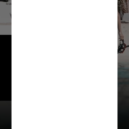
        Experiências
Praticar snorkeling, stand-up 
paddle ou caiaque, e sair para 
velejar ou pescar acompanhado 
de um profissional são alguns 
dos programas que podem ser 
feitos nas águas logo em frente 
ao hotel
Belmond / Divulgação