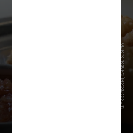
Giuliana Nogueira/Reprodução CNN
Empanadas em Montevidéu:
República Rotisería