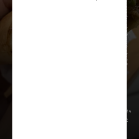
Giuliana Nogueira/Reprodução CNN
Empanadas no Departamento de
Maldonado: Estero Vinería
Também localizado em La Barra, o
pequeno winebar oferece sempre três
ou quatro sabores de empanadas que
podem variar