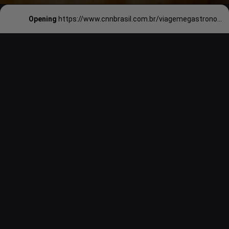
Opening
https://www.cnnbrasil.com.br/viagemegastronomia/insiders/conheca-seis-lugares-para-provar-boas-empanadas-no-uruguai/