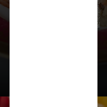
Giuliana Nogueira/Reprodução CNN
Empanadas no Departamento de
Maldonado: Rizoma
O café está localizado dentro de um
espaço que também abriga uma bela
hospedagem e uma livraria digna de
qualquer grande capital