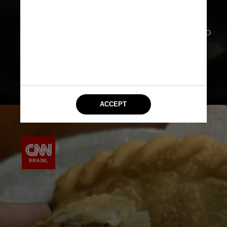
Entre as empanadas fritas, a
República oferece belas opções como
a
queso y chimichurri
com ervas
frescas e a de carne com azeitonas