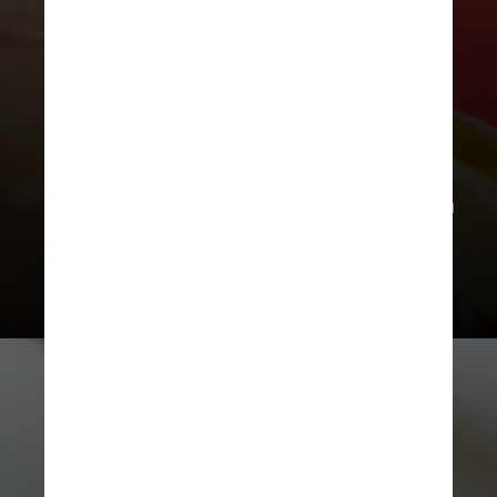
Empanadas em Montevidéu: La
Campeona Empanadas
Para quem está em Montevidéu, a La
Campeona possui duas unidades. São
13 sabores de empanadas com massa
assada em forno elétrico