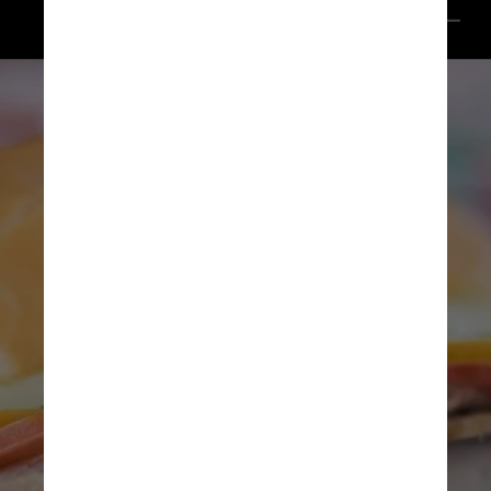
Pixabay/Reprodução CNN