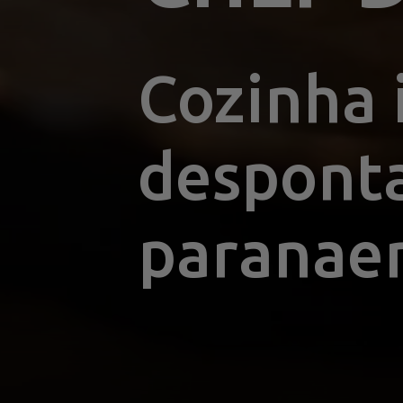
Cozinha 
desponta 
paranae