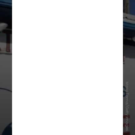
Mario Tama/Getty Images
Área 51 e Rodovia Extraterrestre
(Nevada, Estados Unidos)
A instalação militar americana,
altamente sigilosa durante
décadas, alimentou teorias sobre