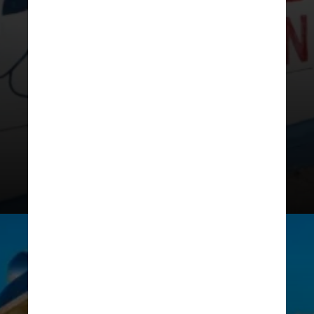
naves alienígenas recuperadas e
pesquisas secretas conduzidas
pelo governo