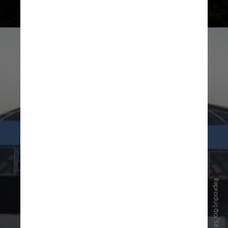
Varginha (Minas Gerais, Brasil)
A cidade ficou mundialmente