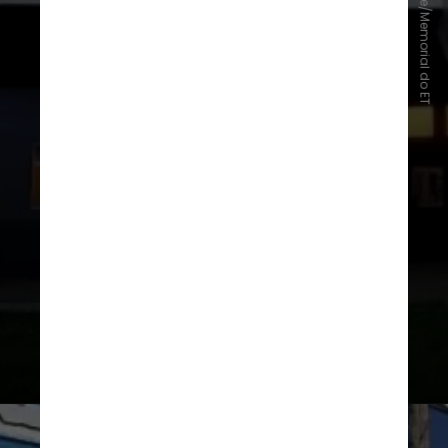
Reprodução/Site/Memorial do ET
conhecida após o famoso "Caso do
ET de Varginha", ocorrido em 1996,
quando moradores afirmaram ter
visto uma criatura de aparência
incomum