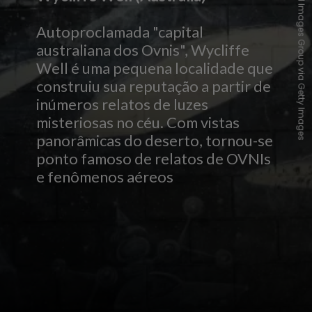
REDA/Universal Images Group via Getty Images
Autoproclamada "capital
australiana dos Ovnis", Wycliffe
Well é uma pequena localidade que
construiu sua reputação a partir de
inúmeros relatos de luzes
misteriosas no céu. Com vistas
panorâmicas do deserto, tornou-se
ponto famoso de relatos de OVNIs
e fenômenos aéreos