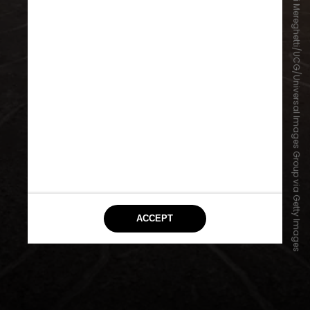
Giovanni Mereghetti/UCG/Universal Images Group via Getty Images
Linhas de Nazca (Peru)
As gigantescas figuras desenhadas
no deserto peruano estão entre os
maiores enigmas arqueológicos do
planeta. Algumas teorias populares
sugerem que os geoglifos teriam
servido como pistas de pouso ou
mensagens para visitantes
extraterrestres