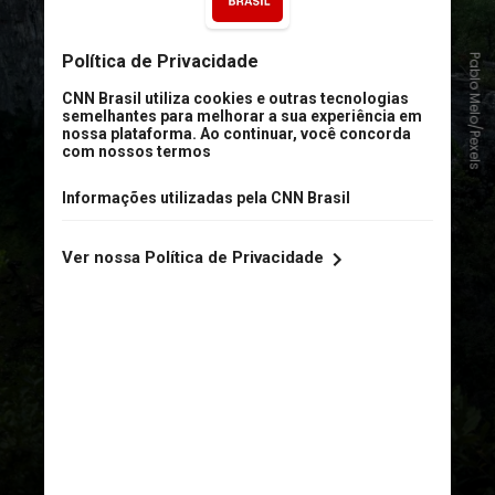
Chapada dos Veadeiros (Goiás,
Brasil)
Pablo Melo/Pexels
A região é citada há décadas em
relatos de luzes misteriosas e
fenômenos inexplicáveis, como
possíveis avistamentos de discos
voadores. A área também é cortada
pelo Paralelo 14, uma linha
imaginária associada a rotas
extraterrestres