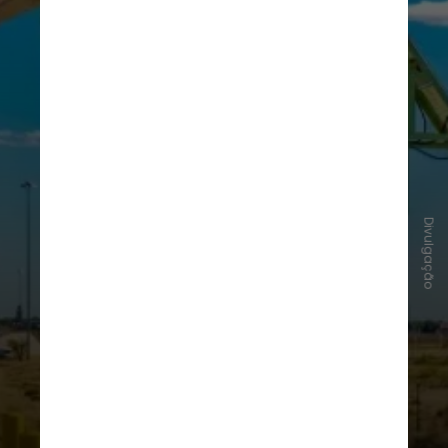
Roswell (Novo México, Estados
Unidos)
Divulgação
A cidade entrou para a história da
cultura pop em 1947, quando um
objeto caiu em uma fazenda da
região e originou o "Caso Roswell".
Enquanto as autoridades
afirmaram se tratar de um balão
meteorológico, teorias alternativas
sustentam até hoje que o local foi
palco da queda de uma nave