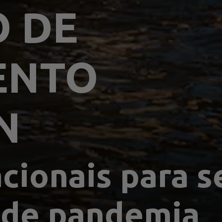
 DE 
ENTO
N
cionais para se
 de pandemia