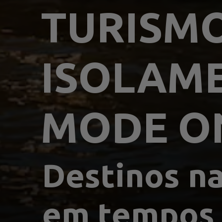
TURISMO
ISOLAM
MODE O
Destinos na
em tempos