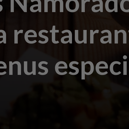
s Namorad
a restauran
nus especi