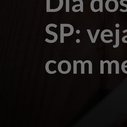
Dia do
SP: vej
com me