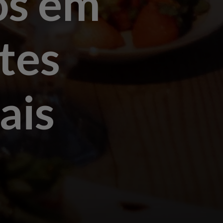
os em
tes
ais