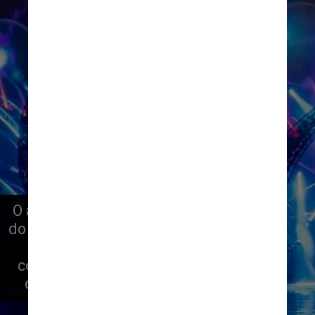
O ano também trará a conclusão 
do novo bairro World Celebration. 
Como centro do parque, ele 
contará com diferentes jardins 
que mudam com as estações