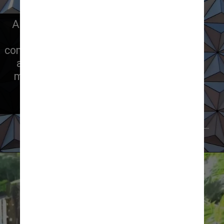
A novidade é o World Nature, o 
bairro que se dedica a 
compreender e preservar a beleza, 
a admiração e o equilíbrio do 
mundo natural. A Disney que a 
nova área da Moana será 
inaugurada ainda este ano
Reprodução/Facebook