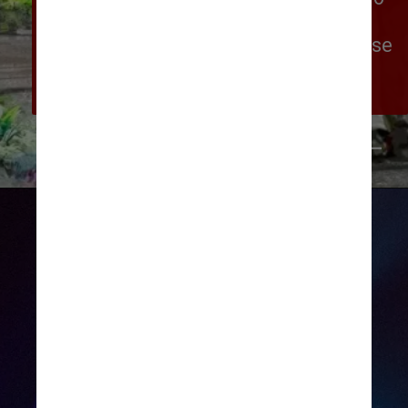
filme da Disney. Esta trilha de 
exploração convidará os visitantes a se 
encontrarem e brincarem com uma 
água mágica e viva
Divulgação/Walt Disney World