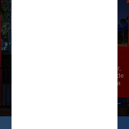
O World Showcase é a área mais 
antiga do parque, onde podemos 
visitar 11 países em um único lugar, 
provando comidas típicas e vendo de 
perto réplicas de monumentos e da 
arquitetura pelo mundo
Flickr/Mike Buchawiecki