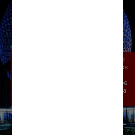
O World Celebration será o local dos 
festivais do parque e também onde os 
visitantes descobrirão o Dreamers 
Point, um mirante inspirador que exibe 
uma estátua de Walt Disney chamada 
“Walt the Dreamer”
Divulgação/Walt Disney World