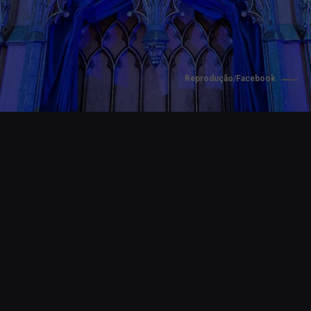
Reprodução/Facebook
Opening
https://www.cnnbrasil.com.br/viagemegastronomia/viagem/disney-faz-100-anos-e-epcot-ganha-maior-expansao-da-sua-historia-4-novos-pavilhoes/