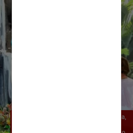
Journey of Water, inspirada em Moana, 
será a primeira experiência dos 
Parques Disney a evocar o sucesso do 